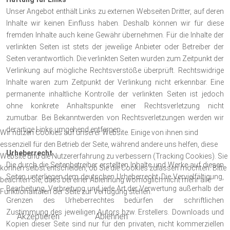
Unser Angebot enthält Links zu externen Webseiten Dritter, auf deren
Inhalte wir keinen Einfluss haben. Deshalb können wir für diese
fremden Inhalte auch keine Gewähr übernehmen. Für die Inhalte der
verlinkten Seiten ist stets der jeweilige Anbieter oder Betreiber der
Seiten verantwortlich. Die verlinkten Seiten wurden zum Zeitpunkt der
Verlinkung auf mögliche Rechtsverstöße überprüft. Rechtswidrige
Inhalte waren zum Zeitpunkt der Verlinkung nicht erkennbar. Eine
permanente inhaltliche Kontrolle der verlinkten Seiten ist jedoch
ohne konkrete Anhaltspunkte einer Rechtsverletzung nicht
zumutbar. Bei Bekanntwerden von Rechtsverletzungen werden wir
derartige Links umgehend entfernen.
Wir nutzen Cookies auf unserer Website. Einige von ihnen sind
essenziell für den Betrieb der Seite, während andere uns helfen, diese
Urheberrecht
Website und die Nutzererfahrung zu verbessern (Tracking Cookies). Sie
Die durch die Seitenbetreiber erstellten Inhalte und Werke auf diesen
können selbst entscheiden, ob Sie die Cookies zulassen möchten. Bitte
Seiten unterliegen dem deutschen Urheberrecht. Die Vervielfältigung,
beachten Sie, dass bei einer Ablehnung womöglich nicht mehr alle
Bearbeitung, Verbreitung und jede Art der Verwertung außerhalb der
Funktionalitäten der Seite zur Verfügung stehen.
Grenzen des Urheberrechtes bedürfen der schriftlichen
Zustimmung des jeweiligen Autors bzw. Erstellers. Downloads und
Akzeptieren
Ablehnen
Kopien dieser Seite sind nur für den privaten, nicht kommerziellen